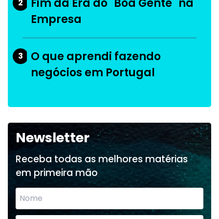
Fim da Era do "Boa Gente" na
2
Empresa
O que aprendi fazendo
3
negócios em Portugal
Newsletter
Receba todas as melhores matérias
em primeira mão