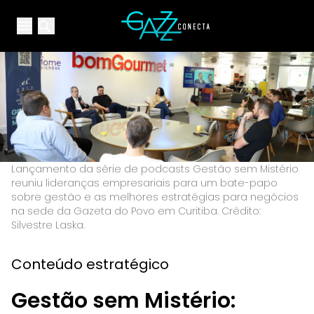
Your Company
Open main menu
Open main menu
Lançamento da série de podcasts Gestão sem Mistério
reuniu lideranças empresariais para um bate-papo
sobre gestão e as melhores estratégias para negócios
na sede da Gazeta do Povo em Curitiba. Crédito:
Silvestre Laska.
Conteúdo estratégico
Gestão sem Mistério: