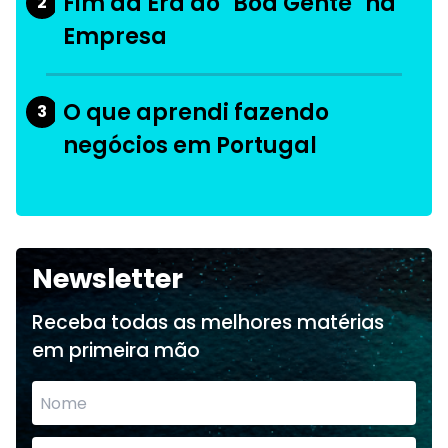
Fim da Era do "Boa Gente" na
2
Empresa
O que aprendi fazendo
3
negócios em Portugal
Newsletter
Receba todas as melhores matérias
em primeira mão