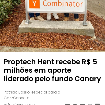
David Aragão CPO da Hent; Leo Pinho, CEO, e Thiago Diniz,
CTO.
Investimentos
Proptech Hent recebe R$ 5
milhões em aporte
liderado pelo fundo Canary
Patrícia Basilio, especial para o
GazzConecta