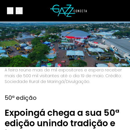
Your Company
Open main menu
Open main menu
A feira reúne mais de mil expositores e espera receber
mais de 500 mil visitantes até o dia 19 de maio. Crédito:
Sociedade Rural de Maringá/Divulgação.
50ª edição
Expoingá chega a sua 50ª
edição unindo tradição e