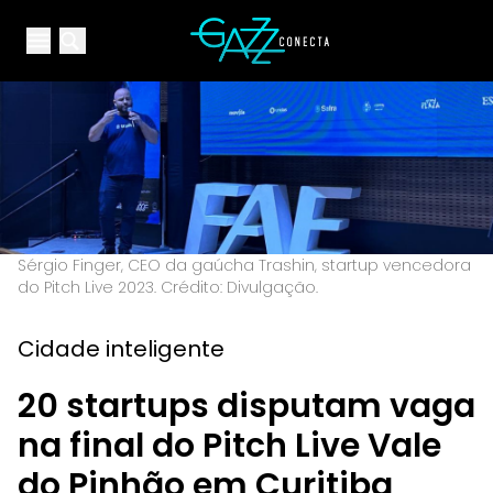
Your Company
Open main menu
Open main menu
Sérgio Finger, CEO da gaúcha Trashin, startup vencedora
do Pitch Live 2023. Crédito: Divulgação.
Cidade inteligente
20 startups disputam vaga
na final do Pitch Live Vale
do Pinhão em Curitiba